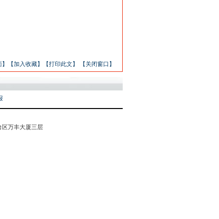
面】
【加入收藏】
【打印此文】
【关闭窗口】
报
市丰台区万丰大厦三层